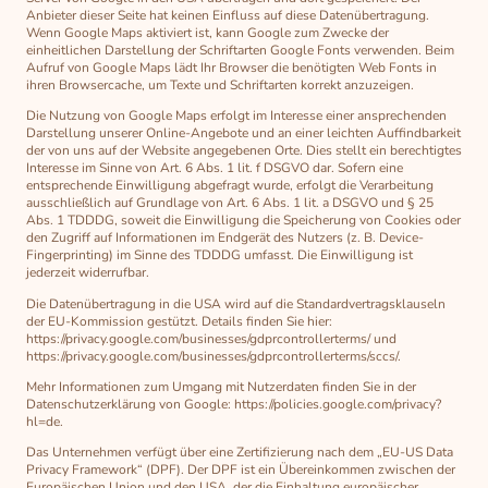
Anbieter dieser Seite hat keinen Einfluss auf diese Datenübertragung.
Wenn Google Maps aktiviert ist, kann Google zum Zwecke der
einheitlichen Darstellung der Schriftarten Google Fonts verwenden. Beim
Aufruf von Google Maps lädt Ihr Browser die benötigten Web Fonts in
ihren Browsercache, um Texte und Schriftarten korrekt anzuzeigen.
Die Nutzung von Google Maps erfolgt im Interesse einer ansprechenden
Darstellung unserer Online-Angebote und an einer leichten Auffindbarkeit
der von uns auf der Website angegebenen Orte. Dies stellt ein berechtigtes
Interesse im Sinne von Art. 6 Abs. 1 lit. f DSGVO dar. Sofern eine
entsprechende Einwilligung abgefragt wurde, erfolgt die Verarbeitung
ausschließlich auf Grundlage von Art. 6 Abs. 1 lit. a DSGVO und § 25
Abs. 1 TDDDG, soweit die Einwilligung die Speicherung von Cookies oder
den Zugriff auf Informationen im Endgerät des Nutzers (z. B. Device-
Fingerprinting) im Sinne des TDDDG umfasst. Die Einwilligung ist
jederzeit widerrufbar.
Die Datenübertragung in die USA wird auf die Standardvertragsklauseln
der EU-Kommission gestützt. Details finden Sie hier:
https://privacy.google.com/businesses/gdprcontrollerterms/ und
https://privacy.google.com/businesses/gdprcontrollerterms/sccs/.
Mehr Informationen zum Umgang mit Nutzerdaten finden Sie in der
Datenschutzerklärung von Google: https://policies.google.com/privacy?
hl=de.
Das Unternehmen verfügt über eine Zertifizierung nach dem „EU-US Data
Privacy Framework“ (DPF). Der DPF ist ein Übereinkommen zwischen der
Europäischen Union und den USA, der die Einhaltung europäischer