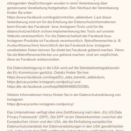
obliegenden Verpflichtungen wurden in einer Vereinbarung über
gemeinsame Verarbeitung festgehalten. Den Wortlaut der Vereinbarung
finden Sie unter:
https://www.facebook.com/legal/controller_addendum. Laut dieser
Vereinbarung sind wir für die Erteilung der Datenschutzinformationen
beim Einsatz des Facebook- bzw. Instagram-Tools und für die
datenschutzrechtlich sichere Implementierung des Tools auf unserer
Website verantwortlich. Für die Datensicherheit der Facebook bzw.
Instagram-Produkte ist Facebook verantwortlich. Betroffenenrechte (z. B.
Auskunftsersuchen) hinsichtlich der bei Facebook bzw. Instagram
verarbeiteten Daten können Sie direkt bei Facebook geltend machen. Wenn
Sie die Betroffenenrechte bei uns geltend machen, sind wir verpflichtet,
diese an Facebook weiterzuleiten.
Die Datenübertragung in die USA wird auf die Standardvertragsklauseln
der EU-Kommission gestützt. Details finden Sie hier:
https://www.facebook.com/legal/EU_data_transfer_addendum,
https://privacycenter.instagram.com/policy/ und
https://de-de.facebook.com/help/566994660333381.
Weitere Informationen hierzu finden Sie in der Datenschutzerklärung von
Instagram:
https://privacycenter.instagram.com/policy/.
Das Unternehmen verfügt über eine Zertifizierung nach dem „EU-US Data
Privacy Framework“ (DPF). Der DPF ist ein Übereinkommen zwischen der
Europäischen Union und den USA, der die Einhaltung europäischer
Datenschutzstandards bei Datenverarbeitungen in den USA gewährleisten