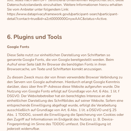
soll. Jedes nach dem DPF zertifizierte Unternehmen verpflichtet sich, diese
Datenschutzstandards einzuhalten. Weitere Informationen hierzu erhalten
Sie vom Anbieter unter folgendem Link:
https://www.dataprivacyframework.gov/s/participant-search/participant-
detail?contact=true&id=a2zt0000000GnywAAC&status=Active.
6. Plugins und Tools
Google Fonts
Diese Seite nutzt zur einheitlichen Darstellung von Schriftarten so
genannte Google Fonts, die von Google bereitgestellt werden. Beim
Aufruf einer Seite lädt Ihr Browser die benötigten Fonts in ihren
Browsercache, um Texte und Schriftarten korrekt anzuzeigen.
Zu diesem Zweck muss der von Ihnen verwendete Browser Verbindung zu
den Servern von Google aufnehmen. Hierdurch erlangt Google Kenntnis
darüber, dass über Ihre IP-Adresse diese Website aufgerufen wurde. Die
Nutzung von Google Fonts erfolgt auf Grundlage von Art. 6 Abs. 1 lit. f
DSGVO. Der Websitebetreiber hat ein berechtigtes Interesse an der
einheitlichen Darstellung des Schriftbildes auf seiner Website. Sofern eine
entsprechende Einwilligung abgefragt wurde, erfolgt die Verarbeitung
ausschließlich auf Grundlage von Art. 6 Abs. 1 lit. a DSGVO und § 25
Abs. 1 TDDDG, soweit die Einwilligung die Speicherung von Cookies oder
den Zugriff auf Informationen im Endgerät des Nutzers (z. B. Device-
Fingerprinting) im Sinne des TDDDG umfasst. Die Einwilligung ist
jederzeit widerrufbar.