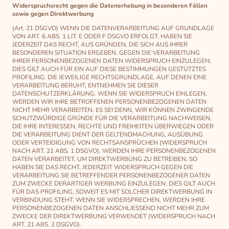
Widerspruchsrecht gegen die Datenerhebung in besonderen Fällen
sowie gegen Direktwerbung
(Art. 21 DSGVO) WENN DIE DATENVERARBEITUNG AUF GRUNDLAGE
VON ART. 6 ABS. 1 LIT. E ODER F DSGVO ERFOLGT, HABEN SIE
JEDERZEIT DAS RECHT, AUS GRÜNDEN, DIE SICH AUS IHRER
BESONDEREN SITUATION ERGEBEN, GEGEN DIE VERARBEITUNG
IHRER PERSONENBEZOGENEN DATEN WIDERSPRUCH EINZULEGEN;
DIES GILT AUCH FÜR EIN AUF DIESE BESTIMMUNGEN GESTÜTZTES
PROFILING. DIE JEWEILIGE RECHTSGRUNDLAGE, AUF DENEN EINE
VERARBEITUNG BERUHT, ENTNEHMEN SIE DIESER
DATENSCHUTZERKLÄRUNG. WENN SIE WIDERSPRUCH EINLEGEN,
WERDEN WIR IHRE BETROFFENEN PERSONENBEZOGENEN DATEN
NICHT MEHR VERARBEITEN, ES SEI DENN, WIR KÖNNEN ZWINGENDE
SCHUTZWÜRDIGE GRÜNDE FÜR DIE VERARBEITUNG NACHWEISEN,
DIE IHRE INTERESSEN, RECHTE UND FREIHEITEN ÜBERWIEGEN ODER
DIE VERARBEITUNG DIENT DER GELTENDMACHUNG, AUSÜBUNG
ODER VERTEIDIGUNG VON RECHTSANSPRÜCHEN (WIDERSPRUCH
NACH ART. 21 ABS. 1 DSGVO). WERDEN IHRE PERSONENBEZOGENEN
DATEN VERARBEITET, UM DIREKTWERBUNG ZU BETREIBEN, SO
HABEN SIE DAS RECHT, JEDERZEIT WIDERSPRUCH GEGEN DIE
VERARBEITUNG SIE BETREFFENDER PERSONENBEZOGENER DATEN
ZUM ZWECKE DERARTIGER WERBUNG EINZULEGEN; DIES GILT AUCH
FÜR DAS PROFILING, SOWEIT ES MIT SOLCHER DIREKTWERBUNG IN
VERBINDUNG STEHT. WENN SIE WIDERSPRECHEN, WERDEN IHRE
PERSONENBEZOGENEN DATEN ANSCHLIESSEND NICHT MEHR ZUM
ZWECKE DER DIREKTWERBUNG VERWENDET (WIDERSPRUCH NACH
ART. 21 ABS. 2 DSGVO).