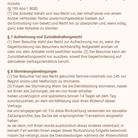
müsste
(§ 199 Abs.1 BGB).
(7) Der Anbieter behält sich das Recht vor, den Inhalt eines von einem
Nutzer verfassten Textes sowie hochgeladener Dateien auf
die Einhaltung von Gesetz und Recht hin zu überprüfen und, wenn nötig,
ganz oder teilweise zu löschen.
§ 7 Aufrechnung und Zurückbehaltungsrecht
(1) Dem Besucher steht das Recht zur Aufrechnung nur zu, wenn die
Gegenforderung des Besuchers rechtskräftig festgestellt worden ist
oder von dem Anbieter nicht bestritten wurde. (2) Der Besucher kann ein
Zurückbehaltungsrecht nur ausüben, soweit Ihre Gegenforderung auf
demselben Vertragsverhältnis beruht.
§ 8 Stornierungsbedingungen
(1) Der Besucher hat das Recht gebuchte Termine innerhalb von 24h vor
Beginn online oder telefonisch zu stornieren.
(3) Folgen der Stornierung Wenn Sie die Dienstleistung stornieren, haben
wir Ihnen alle Zahlungen, die wir von Ihnen erhalten
haben unverzüglich und spätestens binnen 14 Tagen ab dem Tag
zurückzuzahlen, an dem die Mitteilung über Ihren Widerruf dieses
Vertrags
bei uns eingegangen ist. Für diese Rückzahlung verwenden wir dasselbe
Zahlungsmittel, das Sie bei der ursprünglichen Transaktion eingesetzt
haben,
es sei denn, mit Ihnen wurde ausdrücklich etwas anderes vereinbart; in
keinem Fall werden Ihnen wegen dieser Rückzahlung Entgelte berechnet.
Haben Sie verlangt, dass die Dienstleistungen während der Widerrufsfrist