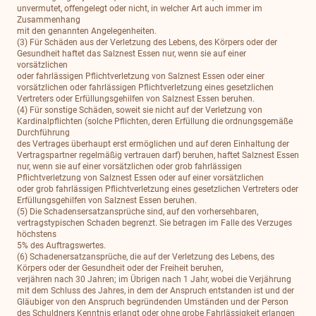
unvermutet, offengelegt oder nicht, in welcher Art auch immer im
Zusammenhang
mit den genannten Angelegenheiten.
(3) Für Schäden aus der Verletzung des Lebens, des Körpers oder der
Gesundheit haftet das Salznest Essen nur, wenn sie auf einer
vorsätzlichen
oder fahrlässigen Pflichtverletzung von Salznest Essen oder einer
vorsätzlichen oder fahrlässigen Pflichtverletzung eines gesetzlichen
Vertreters oder Erfüllungsgehilfen von Salznest Essen beruhen.
(4) Für sonstige Schäden, soweit sie nicht auf der Verletzung von
Kardinalpflichten (solche Pflichten, deren Erfüllung die ordnungsgemäße
Durchführung
des Vertrages überhaupt erst ermöglichen und auf deren Einhaltung der
Vertragspartner regelmäßig vertrauen darf) beruhen, haftet Salznest Essen
nur, wenn sie auf einer vorsätzlichen oder grob fahrlässigen
Pflichtverletzung von Salznest Essen oder auf einer vorsätzlichen
oder grob fahrlässigen Pflichtverletzung eines gesetzlichen Vertreters oder
Erfüllungsgehilfen von Salznest Essen beruhen.
(5) Die Schadensersatzansprüche sind, auf den vorhersehbaren,
vertragstypischen Schaden begrenzt. Sie betragen im Falle des Verzuges
höchstens
5% des Auftragswertes.
(6) Schadenersatzansprüche, die auf der Verletzung des Lebens, des
Körpers oder der Gesundheit oder der Freiheit beruhen,
verjähren nach 30 Jahren; im Übrigen nach 1 Jahr, wobei die Verjährung
mit dem Schluss des Jahres, in dem der Anspruch entstanden ist und der
Gläubiger von den Anspruch begründenden Umständen und der Person
des Schuldners Kenntnis erlangt oder ohne grobe Fahrlässigkeit erlangen